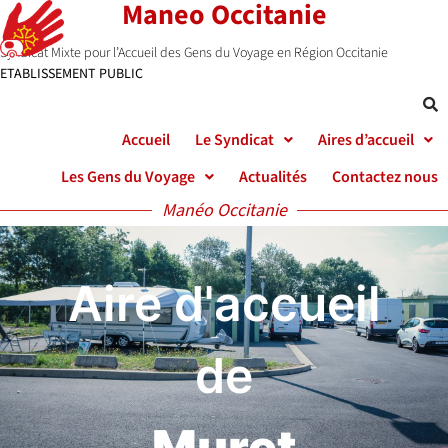
Maneo Occitanie
Syndicat Mixte pour l’Accueil des Gens du Voyage en Région Occitanie
ETABLISSEMENT PUBLIC
Accueil
Le Syndicat
Aires d’accueil
Les Gens du Voyage
Actualités
Contactez nous
Manéo Occitanie
Aire d'accueil
de
Muret